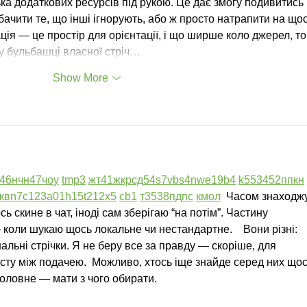
ька додаткових ресурсів під рукою. Це дає змогу подивитись 
бачити те, що інші ігнорують, або ж просто натрапити на щос
ія — це простір для орієнтації, і що ширше коло джерел, то
у бульбашці власної стріч…
Show More
46
н
чн
47
чо
у
tmp3
жт
41
ж
кр
сд
54
s7
vb
s4
nw
e19
b4
k55
34
52
пп
кн
кв
n7
c123
a01
h15
t21
2x5
cb1
т
35
38
пд
пс
км
ол
  Часом знаходжу
ь скине в чат, іноді сам зберігаю “на потім”. Частину 
коли шукаю щось локальне чи нестандартне.    Вони різні: 
нальні стрічки. Я не беру все за правду — скоріше, для 
сту між подачею.  Можливо, хтось іще знайде серед них щос
Головне — мати з чого обирати. 