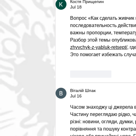
Костя Прищепин
Jul 18
Вопрос «Как сделать живчик 
последовательность действи
важны пропорции, температу
Разбор этой темы опубликов
zhyvchyk-z-yabluk-retsept/
, г
Это помогает избежать случ
Like
Reply
Віталій Шпак
Jul 16
Часом знаходжу ці джерела вип
Частину переглядаю рідко, ч
різні: новини, огляди, думки,
порівняння та пошуку контра