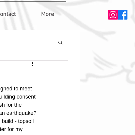
ontact
More
igned to meet 
ilding consent 
h for the 
s an earthquake? 
build - topsoil 
ter for my 