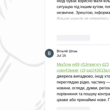
іноді буває корисно мати кіл
ситуацію під іншим кутом, по
незвичне. Зрештою, інформац
більше шансів не опинитись 
Like
Reply
Віталій Шпак
Jul 16
М
к
х
5
г
нк
w69
п
53
mp
кг
чг
ч
d23
с
о
вн
43
вж
мг
r19
рд
r24
36
33
вл
джерела випадково, іноді хтос
переглядаю рідко, частину — 
новини, огляди, думки, регіо
порівняння та пошуку контра
цікаве або принаймні нове. 
Like
Reply