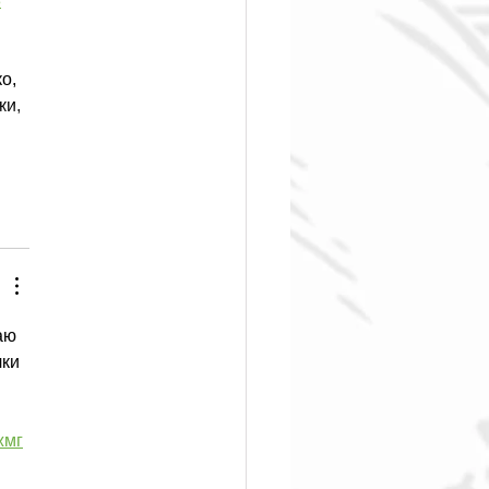
3
о, 
ки, 
аю 
ки 
ж
мг