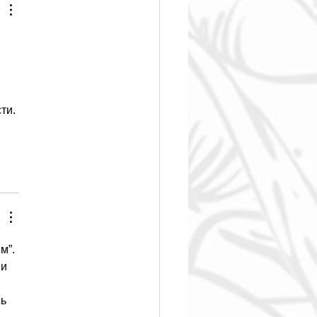
ти. 
м”. 
и 
ь 