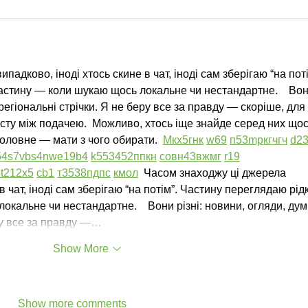
адково, іноді хтось скине в чат, іноді сам зберігаю “на поті
астину — коли шукаю щось локальне чи нестандартне.    Вон
 регіональні стрічки. Я не беру все за правду — скоріше, для 
сту між подачею.  Можливо, хтось іще знайде серед них щос
оловне — мати з чого обирати.  
М
к
х
5
г
нк
w69
п
53
mp
кг
чг
ч
d2
54
s7
vb
s4
nw
e19
b4
k55
34
52
пп
кн
с
о
вн
43
вж
мг
r19
5
t21
2x5
cb1
т
35
38
пд
пс
км
ол
  Часом знаходжу ці джерела 
в чат, іноді сам зберігаю “на потім”. Частину переглядаю рідк
кальне чи нестандартне.    Вони різні: новини, огляди, дум
еру все за правду —…
Show More
Show more comments