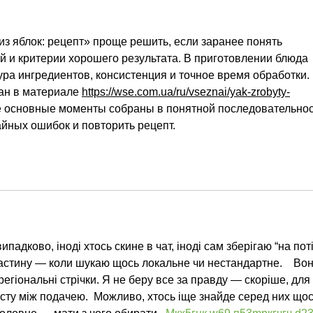
just weeks away. Or is it?
из яблок: рецепт» проще решить, если заранее понять 
й и критерии хорошего результата. В приготовлении блюда 
ра ингредиентов, консистенция и точное время обработки. 
ан в материале 
https://wse.com.ua/ru/vseznai/yak-zrobyty-
де основные моменты собраны в понятной последовательнос
айных ошибок и повторить рецепт.
адково, іноді хтось скине в чат, іноді сам зберігаю “на поті
астину — коли шукаю щось локальне чи нестандартне.    Вон
 регіональні стрічки. Я не беру все за правду — скоріше, для 
сту між подачею.  Можливо, хтось іще знайде серед них щос