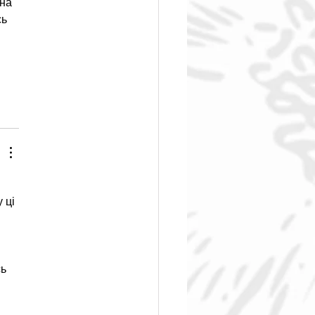
на 
ь 
 
 ці 
ь 