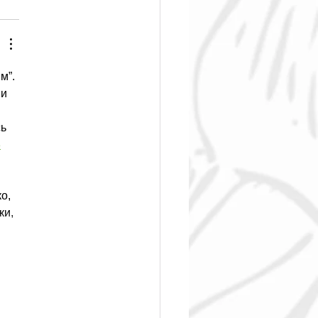
м”. 
и 
ь 
3
о, 
ки, 