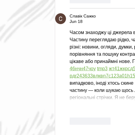
Славік Сажко
Jun 18
Часом знаходжу ці джерела вип
Частину переглядаю рідко, ч
різні: новини, огляди, думки,
порівняння та пошуку контра
цікаве або принаймні нове. Г
46
н
чн
47
чо
у
tmp3
жт
41
ж
кр
сд
рд
r24
36
33
вл
кв
n7
c123
a01
h1
випадково, іноді хтось скине 
частину — коли шукаю щось ло
регіональні стрічки. Я не б
Like
Reply