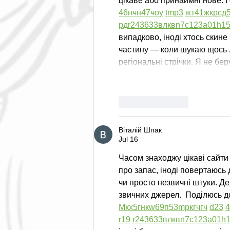
цікаве або принаймні нове. Г
46
н
чн
47
чо
у
tmp3
жт
41
ж
кр
сд
рд
r24
36
33
вл
кв
n7
c123
a01
h1
випадково, іноді хтось скине 
частину — коли шукаю щось ло
регіональні стрічки. Я не б
Like
Reply
Віталій Шпак
Jul 16
Часом знаходжу цікаві сайти 
про запас, іноді повертаюсь д
чи просто незвичні штуки. Де
звичних джерел.  Поділюсь д
М
к
х
5
г
нк
w69
п
53
mp
кг
чг
ч
d23
4
r19
r24
36
33
вл
кв
n7
c123
a01
h