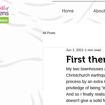
Home
About
All Posts
Jun 1, 2021
1 min read
First th
My two townhouses ar
Christchurch earthqu
process by an extra 
priviledge of being "
And so I finally reali
doesn't give a solid f