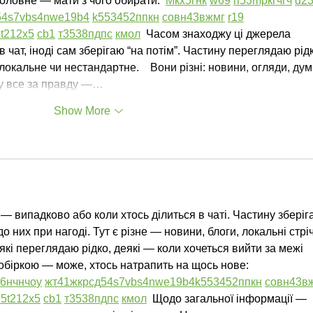
оловне — мати з чого обирати.  
М
к
х
5
г
нк
w69
п
53
mp
кг
чг
ч
d2
54
s7
vb
s4
nw
e19
b4
k55
34
52
пп
кн
с
о
вн
43
вж
мг
r19
5
t21
2x5
cb1
т
35
38
пд
пс
км
ол
  Часом знаходжу ці джерела 
в чат, іноді сам зберігаю “на потім”. Частину переглядаю рідк
кальне чи нестандартне.    Вони різні: новини, огляди, дум
еру все за правду —…
Show More
— випадково або коли хтось ділиться в чаті. Частину зберіг
о них при нагоді. Тут є різне — новини, блоги, локальні стріч
які переглядаю рідко, деякі — коли хочеться вийти за межі 
обіркою — може, хтось натрапить на щось нове:  
6
н
чн
чо
у
жт
41
ж
кр
сд
54
s7
vb
s4
nw
e19
b4
k55
34
52
пп
кн
с
о
вн
43
в
15
t21
2x5
cb1
т
35
38
пд
пс
км
ол
  Щодо загальної інформації — 